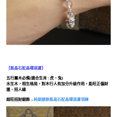
【藍晶石配晶曜葫蘆】
五行屬木必備(適合生肖 : 虎、兔)
水生木，相生格局，對木行人有加分升級作用，能旺正偏財
運、招人緣
超旺招財銀飾→
純銀貔貅藍晶石配晶曜葫蘆項鍊