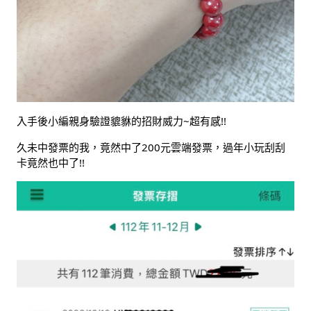
入手後小編親身驗證貔貅的招財威力~超有感!!
久未中發票的我，竟然中了200元雲端發票，過年小玩刮刮
卡竟然也中了!!