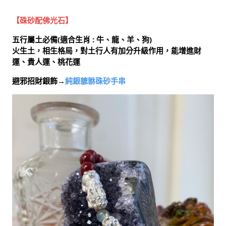
【硃砂配佛光石】
五行屬土必備(適合生肖 : 牛、龍、羊、狗)
火生土，相生格局，對土行人有加分升級作用，能增進財
運、貴人運、桃花運
避邪招財銀飾→
純銀貔貅硃砂手串