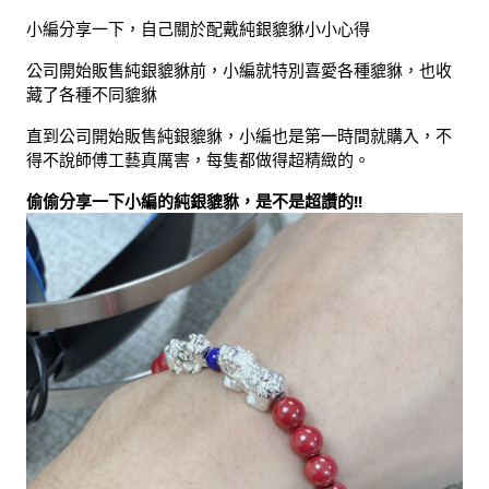
小編分享一下，自己關於配戴純銀貔貅小小心得
公司開始販售純銀貔貅前，小編就特別喜愛各種貔貅，也收
藏了各種不同貔貅
直到公司開始販售純銀貔貅，小編也是第一時間就購入，不
得不說師傅工藝真厲害，每隻都做得超精緻的。
偷偷分享一下小編的純銀貔貅，是不是超讚的!!