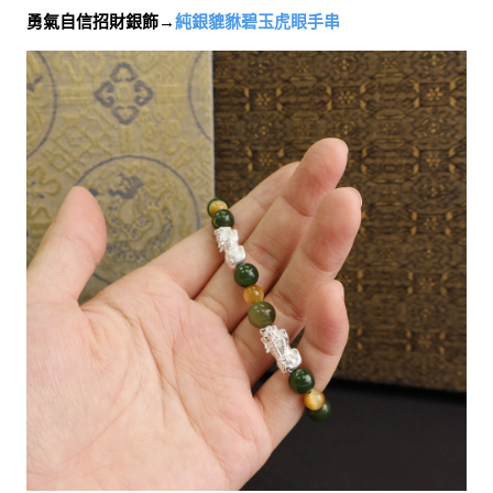
勇氣自信招財銀飾→
純銀貔貅碧玉虎眼手串