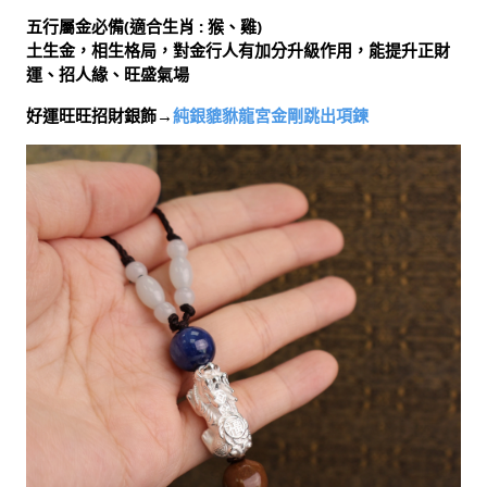
五行屬金必備(適合生肖 : 猴、雞)
土生金，相生格局，對金行人有加分升級作用，能提升正財
運、招人緣、旺盛氣場
好運旺旺招財銀飾→
純銀貔貅龍宮金剛跳出項鍊