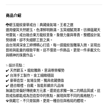
商品介紹
🐉碧玉龍紋豪華戒台｜典藏級氣場，王者之選
選用優質天然碧玉，色澤鮮明飽滿，玉質細膩潤澤，彷彿蘊藏天
地靈氣。戒台融合東方龍紋意象，象徵力量與尊貴，整體設計氣
勢磅礡，卻不失細節工藝之美。
由台灣資深金工師傅精心打造，每一道龍紋皆雕琢入微，呈現出
藝術與能量的極致平衡。這不僅是一件飾品，更是一件承載文化
與精神的珠寶作品。
✨設計亮點：
✔️ 天然碧玉 × 龍紋雕飾，意涵尊榮權勢
✔️ 台灣手工製作，金工細緻穩固
✔️ 豪華造型，氣場全開，獨具收藏價值
✔️ 適合贈禮、自戴，皆能彰顯非凡品味
無論您是偏好傳統東方元素，還是追求獨一無二的精品質感，這
款戒指都能成為您造型中的焦點，展現與眾不同的風格魅力。
💎佩戴它，不只是裝飾，更是一種自信與格局的體現。