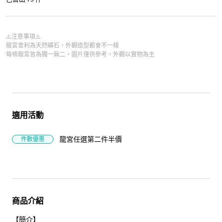
⚠️注意事項⚠️
龍宮舍利為天然礦石，外觀造型都會不一樣
每條龍宮皆為獨一無二，圖片僅供參考，外觀以實物為主
適用活動
龍宮任選第二件半價
件數優惠
商品介紹
【簡介】