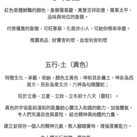
紅色是種鮮豔的顏色，象徵著喜慶，寓意吉祥如意，萬事太平，
品味與地位的象徵。
代表權貴的象徵，可旺事業，化是非小人，可給你帶來幸運。
推薦商品 : 財寶舍利塔、血舍利舍利塔
五行-土（黃色）
特徵生化、承載、收納，顏色主黃色、坤和艮卦屬土，坤卦為西
南方、艮卦為東北方，六神為勾陳騰蛇；
旺於立春、立夏、立秋、立冬前十八天（最旺）。
黃色的宇宙能和溫和的能量給心靈注入和諧的動力，加強靈氣，
令人們充滿自信與喜悅， 結合精神與肉體的力量，
建立並保存一個人的精神元氣，教人腳踏實地，增強落實能力。