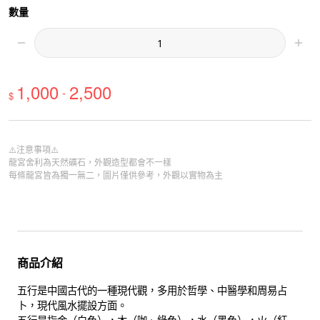
數量
1,000
2,500
-
$
⚠️注意事項⚠️
龍宮舍利為天然礦石，外觀造型都會不一樣
每條龍宮皆為獨一無二，圖片僅供參考，外觀以實物為主
商品介紹
五行是中國古代的一種現代觀，多用於哲學、中醫學和周易占
卜，現代風水擺設方面。