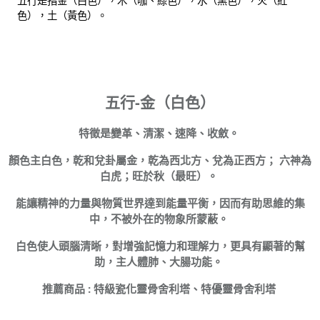
五行是指金（白色），木（咖、綠色），水（黑色），火（紅
色），土（黃色）。
五行-金（白色）
特徵是變革、清潔、速降、收斂。
顏色主白色，乾和兌卦屬金，乾為西北方、兌為正西方； 六神為
白虎；旺於秋（最旺）。
能讓精神的力量與物質世界達到能量平衡，因而有助思維的集
中，不被外在的物象所蒙蔽。
白色使人頭腦清晰，對增強記憶力和理解力，更具有顯著的幫
助，主人體肺、大腸功能。
推薦商品 : 特級瓷化靈骨舍利塔、特優靈骨舍利塔